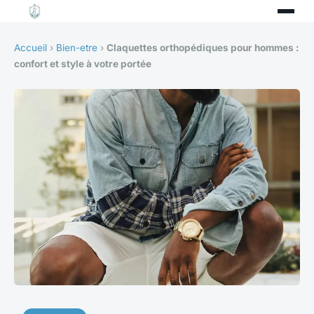
Accueil
›
Bien-etre
›
Claquettes orthopédiques pour hommes :
confort et style à votre portée