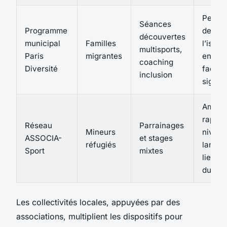
Percep
Séances
Programme
de
découvertes
municipal
Familles
l’isol
multisports,
Paris
migrantes
en bai
coaching
Diversité
façon
inclusion
signifi
Amélio
rapide
Réseau
Parrainages
Mineurs
niveau
ASSOCIA-
et stages
réfugiés
langue
Sport
mixtes
liens
durabl
Les collectivités locales, appuyées par des
associations, multiplient les dispositifs pour