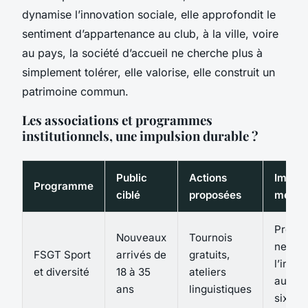
dynamise l’innovation sociale, elle approfondit le
sentiment d’appartenance au club, à la ville, voire
au pays
, la société d’accueil ne cherche plus à
simplement tolérer, elle valorise, elle construit un
patrimoine commun.
Les associations et programmes
institutionnels, une impulsion durable ?
Public
Actions
Impac
Programme
ciblé
proposées
mesur
Progre
Nouveaux
Tournois
nette 
FSGT Sport
arrivés de
gratuits,
l’intég
et diversité
18 à 35
ateliers
au bou
ans
linguistiques
six mo